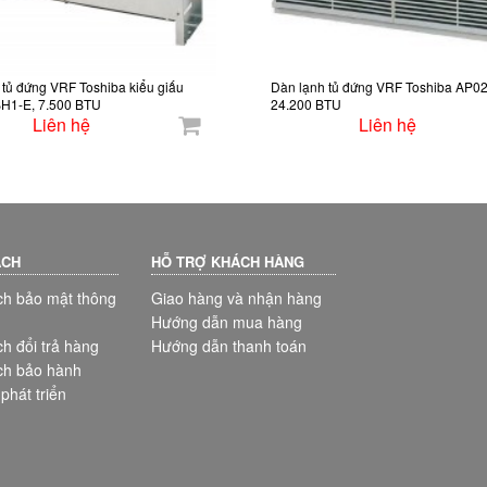
 tủ đứng VRF Toshiba kiểu giấu
Dàn lạnh tủ đứng VRF Toshiba AP0
H1-E, 7.500 BTU
24.200 BTU
Liên hệ
Liên hệ
ÁCH
HỖ TRỢ KHÁCH HÀNG
ch bảo mật thông
Giao hàng và nhận hàng
Hướng dẫn mua hàng
h đổi trả hàng
Hướng dẫn thanh toán
ch bảo hành
hát triển