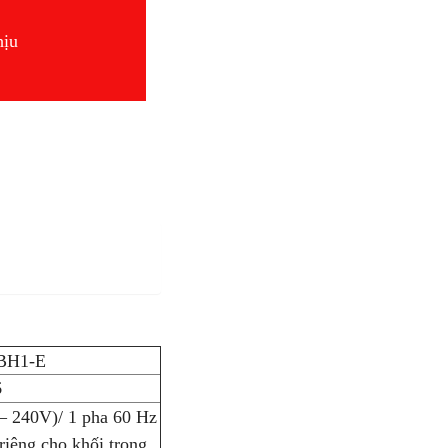
hịu
BH1-E
6
– 240V)/ 1 pha 60 Hz
iêng cho khối trong