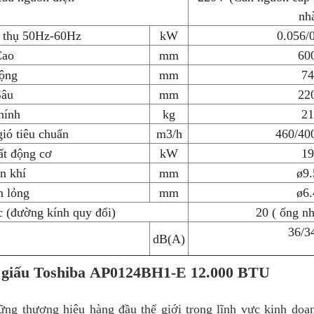
nh
u thụ 50Hz-60Hz
kW
0.056/
Cao
mm
60
ộng
mm
74
Sâu
mm
22
hính
kg
21
ió tiêu chuẩn
m3/h
460/40
ất động cơ
kW
19
n khí
mm
ø9.
n lỏng
mm
ø6.
c (đường kính quy đổi)
20 ( ống n
36/3
dB(A)
ểu giấu Toshiba AP0124BH1-E 12.000 BTU
ững thương hiệu hàng đầu thế giới trong lĩnh vực kinh doa