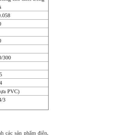
à
0.058
0
0
0/300
5
4
hựa PVC)
4/3
nh các sản phẩm điện,