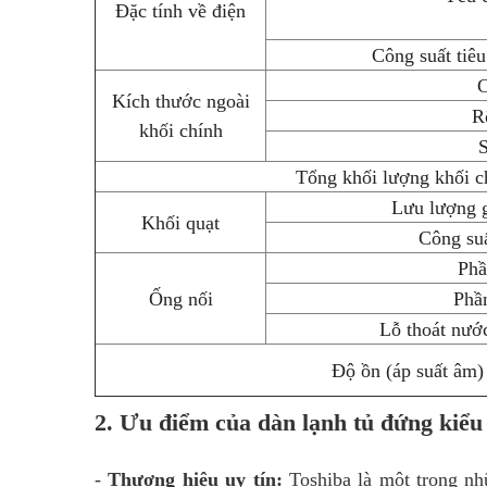
Đặc tính về điện
Công suất tiê
Kích thước ngoài
R
khối chính
Tổng khối lượng khối c
Lưu lượng g
Khối quạt
Công su
Phầ
Ống nối
Phầ
Lỗ thoát nướ
Độ ồn (áp suất âm)
2. Ưu điểm của dàn lạnh tủ đứng ki
-
Thương hiệu uy tín:
Toshiba là một trong nh