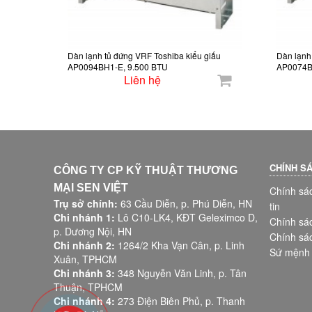
Dàn lạnh tủ đứng VRF Toshiba kiểu giấu
Dàn lạnh
AP0094BH1-E, 9.500 BTU
AP0074B
Liên hệ
CHÍNH S
CÔNG TY CP KỸ THUẬT THƯƠNG
MẠI SEN VIỆT
Chính sá
Trụ sở chính:
63 Cầu Diễn, p. Phú Diễn, HN
tin
Chi nhánh 1:
Lô C10-LK4, KĐT Geleximco D,
Chính sác
p. Dương Nội, HN
Chính sá
Chi nhánh 2:
1264/2 Kha Vạn Cân, p. Linh
Sứ mệnh p
Xuân, TPHCM
Chi nhánh 3:
348 Nguyễn Văn Linh, p. Tân
Thuận, TPHCM
Chi nhánh 4:
273 Điện Biên Phủ, p. Thanh