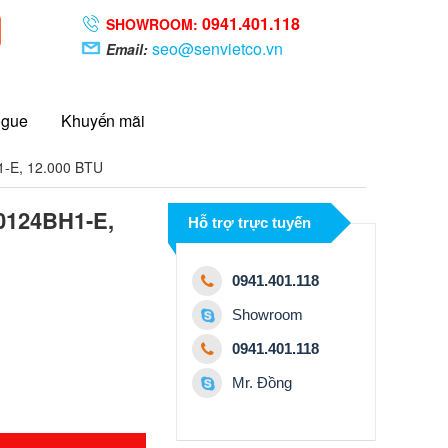
0941.401.118
SHOWROOM:
seo@senvietco.vn
Email:
ogue
Khuyến mãi
1-E, 12.000 BTU
P0124BH1-E,
Hỗ trợ trực tuyến
0941.401.118
Showroom
0941.401.118
Mr. Đồng