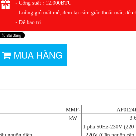
- Công suất : 12.000BTU
- Luồng gió mát mẻ, đem lại cảm giác thoải mái, dễ c
- Dễ bảo trì
MUA HÀNG
MMF-
AP0124
3.
kW
1 pha 50Hz-230V (220 
cầu nguồn điện
220V (Cần nguồn cấp r