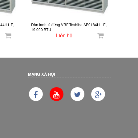
244H1-E,
Dàn lạnh tủ đứng VRF Toshiba AP0184H1-E,
19.000 BTU
Liên hệ
MẠNG XÃ HỘI