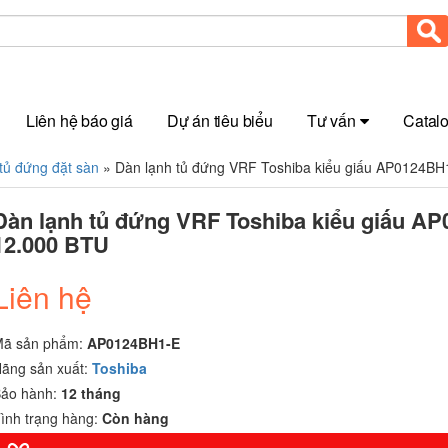
Liên hệ báo giá
Dự án tiêu biểu
Tư vấn
Catal
tủ đứng đặt sàn
»
Dàn lạnh tủ đứng VRF Toshiba kiểu giấu AP0124BH
Dàn lạnh tủ đứng VRF Toshiba kiểu giấu A
12.000 BTU
Liên hệ
Mã sản phẩm:
AP0124BH1-E
ãng sản xuất:
Toshiba
ảo hành:
12 tháng
ình trạng hàng:
Còn hàng