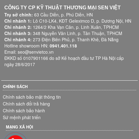
CÔNG TY CP KỸ THUẬT THƯƠNG MẠI SEN VIỆT
Trụ sở chính:
63 Cầu Diễn, p. Phú Diễn, HN
Chi nhánh 1:
Lô C10-LK4, KĐT Geleximco D, p. Dương Nội, HN
Chi nhánh 2:
1264/2 Kha Vạn Cân, p. Linh Xuân, TPHCM
Chi nhánh 3:
348 Nguyễn Văn Linh, p. Tân Thuận, TPHCM
Chi nhánh 4:
273 Điện Biên Phủ, p. Thanh Khê, Đà Nẵng
Hotline showroom HN:
0941.401.118
Email: seo@senvietco.vn
ĐKKD số 0107901166 do sở Kế hoạch đầu tư TP Hà Nội cấp
ngày 28/6/2017
CHÍNH SÁCH
Chính sách bảo mật thông tin
Chính sách đổi trả hàng
Chính sách bảo hành
Sứ mệnh phát triển
MẠNG XÃ HỘI