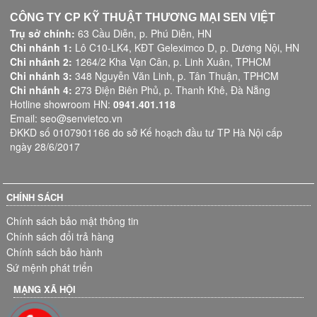
CÔNG TY CP KỸ THUẬT THƯƠNG MẠI SEN VIỆT
Trụ sở chính:
63 Cầu Diễn, p. Phú Diễn, HN
Chi nhánh 1:
Lô C10-LK4, KĐT Geleximco D, p. Dương Nội, HN
Chi nhánh 2:
1264/2 Kha Vạn Cân, p. Linh Xuân, TPHCM
Chi nhánh 3:
348 Nguyễn Văn Linh, p. Tân Thuận, TPHCM
Chi nhánh 4:
273 Điện Biên Phủ, p. Thanh Khê, Đà Nẵng
Hotline showroom HN:
0941.401.118
Email: seo@senvietco.vn
ĐKKD số 0107901166 do sở Kế hoạch đầu tư TP Hà Nội cấp
ngày 28/6/2017
CHÍNH SÁCH
Chính sách bảo mật thông tin
Chính sách đổi trả hàng
Chính sách bảo hành
Sứ mệnh phát triển
MẠNG XÃ HỘI