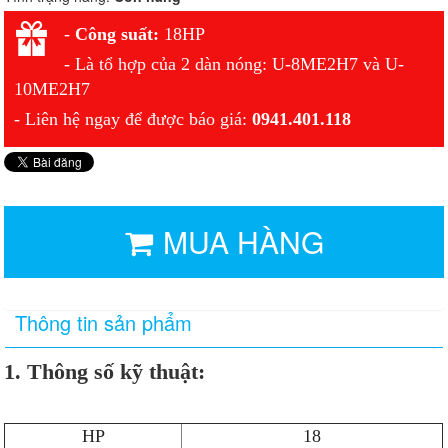
-
Công suất:
18HP
- Là tổ hợp của 2 dàn nóng: U-
8ME2H7
và U-
10ME2H7
- Liên hệ ngay để được báo giá:
0941.401.118
MUA HÀNG
Thông tin sản phẩm
1. Thông số kỹ thuật:
HP
18