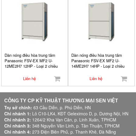
Dàn nóng điều hòa trung tâm
Dàn nóng điều hòa trung tâm
Panasonic FSV-EX MF2 U-
Panasonic FSV-EX MF2 U-
12ME2H7 12HP - Loại 2 chiều
14ME2H7 14HP - Loại 2 chiều
Liên hệ
Liên hệ
CÔNG TY CP KỸ THUẬT THƯƠNG MẠI SEN VIỆT
Trụ sở chính:
63 Cầu Diễn, p. Phú Diễn, HN
Chi nhánh 1:
Lô C10-LK4, KĐT Geleximco D, p. Dương Nội, HN
Chi nhánh 2:
1264/2 Kha Vạn Cân, p. Linh Xuân, TPHCM
Chi nhánh 3:
348 Nguyễn Văn Linh, p. Tân Thuận, TPHCM
Chi nhánh 4:
273 Điện Biên Phủ, p. Thanh Khê, Đà Nẵng