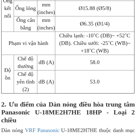
Ống
mm
kết
Ống lỏng
Ø15.88 (Ø5/8)
(inches)
nối
Ống cân
mm
Ø6.35 (Ø1/4)
bằng
(inches)
Chiều lạnh: -10˚C (DB)~ +52˚C
Phạm vi vận hành
(DB). Chiều sưởi: -25˚C (WB)~
+18˚C (WB)
Chế độ
dB (A)
58.0
thường
Độ
Chế độ
ồn
yên tĩnh
dB (A)
53.0
(2)
2. Ưu điểm của Dàn nóng điều hòa trung tâm
Panasonic U-18ME2H7HE 18HP - Loại 2
chiều
Dàn nóng
VRF Panasonic
U-18ME2H7HE thuộc danh mục