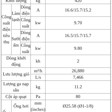
Khối lượng
kg
420
Dòng
A
16.6/15.7/15.2
Làm
điện
Công
lạnh
Công
kw
9.70
suất
suất
điện
Dòng
tiêu
A
16.5/15.7/15.7
Sưởi
điện
thụ
ấm
Công
kw
9.80
suất
Dòng khởi
kh
2
động
m³/h
26,880
Lưu lượng gió
L/s
7,466
Lượng ga nạp
kg
11.2
sẵn
Cột áp quạt
Pa
80
mm
Ống hơi
Ø25.58 (Ø1-1/8)
(inches)