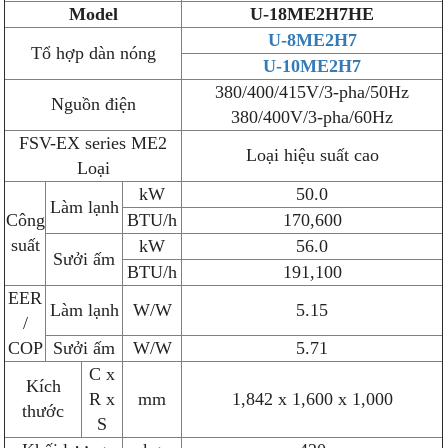
Model
U-18ME2H7HE
U-8ME2H7
Tổ hợp dàn nóng
U-10ME2H7
380/400/415V/3-pha/50Hz
Nguồn điện
380/400V/3-pha/60Hz
FSV-EX series ME2
Loại hiệu suất cao
Loại
kW
50.0
Làm lạnh
Công
BTU/h
170,600
suất
kW
56.0
Sưởi ấm
BTU/h
191,100
EER
Làm lạnh
W/W
5.15
/
COP
Sưởi ấm
W/W
5.71
C x
Kích
R x
mm
1,842 x 1,600 x 1,000
thước
S