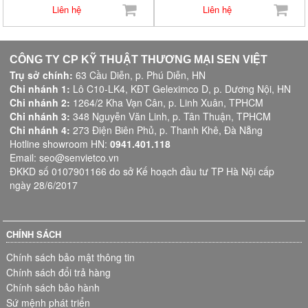
Liên hệ
Liên hệ
CÔNG TY CP KỸ THUẬT THƯƠNG MẠI SEN VIỆT
Trụ sở chính:
63 Cầu Diễn, p. Phú Diễn, HN
Chi nhánh 1:
Lô C10-LK4, KĐT Geleximco D, p. Dương Nội, HN
Chi nhánh 2:
1264/2 Kha Vạn Cân, p. Linh Xuân, TPHCM
Chi nhánh 3:
348 Nguyễn Văn Linh, p. Tân Thuận, TPHCM
Chi nhánh 4:
273 Điện Biên Phủ, p. Thanh Khê, Đà Nẵng
Hotline showroom HN:
0941.401.118
Email: seo@senvietco.vn
ĐKKD số 0107901166 do sở Kế hoạch đầu tư TP Hà Nội cấp
ngày 28/6/2017
CHÍNH SÁCH
Chính sách bảo mật thông tin
Chính sách đổi trả hàng
Chính sách bảo hành
Sứ mệnh phát triển