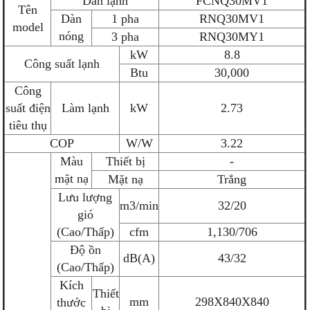
Dàn lạnh
FCNQ30MV1
Tên
Dàn
1 pha
RNQ30MV1
model
nóng
3 pha
RNQ30MY1
kW
8.8
Công suất lạnh
Btu
30,000
Công
suất điện
Làm lạnh
kW
2.73
tiêu thụ
COP
W/W
3.22
Màu
Thiết bị
-
mặt nạ
Mặt nạ
Trắng
Lưu lượng
m3/min
32/20
gió
(Cao/Thấp)
cfm
1,130/706
Độ ồn
dB(A)
43/32
(Cao/Thấp)
Kích
Thiết
mm
298X840X840
thước