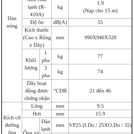
1.9
lạnh (R-
kg
(Nạp cho 15 m)
410A)
Dàn
Độ ồn
dB(A)
55
nóng
Kích thước
(Cao x Rộng
mm
990X940X320
x Dày)
1
kg
77
Khối
pha
lượng
3
kg
74
pha
Dãy hoạt
động được
°CDB
21 đến 46
chứng nhận
Lỏng
mm
9.5
Hơi
mm
15.9
Kích cỡ
Dàn
đường
mm
VP25 (I.Do / 25XO.Do / 32)
lạnh
ống
Ống xả