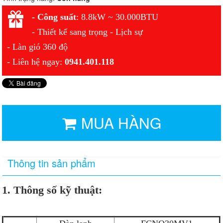
- Công suất
: 8.8kW ~ 30.000BTU
- Thiết kế sang trọng - Lịch sự
- Làn gió 360 độ
- Liên hệ ngay:
0941.401.118
MUA HÀNG
Thông tin sản phẩm
1. Thông số kỹ thuật: