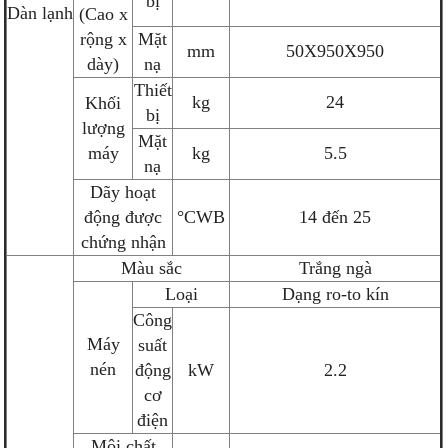
bị
Dàn lạnh
(Cao x
rộng x
Mặt
mm
50X950X950
dày)
nạ
Thiết
kg
24
Khối
bị
lượng
Mặt
máy
kg
5.5
nạ
Dãy hoạt
động được
°CWB
14 đến 25
chứng nhận
Màu sắc
Trắng ngà
Loại
Dạng ro-to kín
Công
Máy
suất
nén
động
kW
2.2
cơ
điện
Môi chất