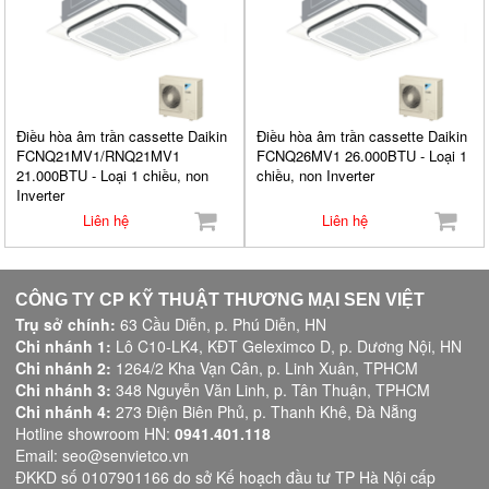
Điều hòa âm trần cassette Daikin
Điều hòa âm trần cassette Daikin
FCNQ21MV1/RNQ21MV1
FCNQ26MV1 26.000BTU - Loại 1
21.000BTU - Loại 1 chiều, non
chiều, non Inverter
Inverter
Liên hệ
Liên hệ
CÔNG TY CP KỸ THUẬT THƯƠNG MẠI SEN VIỆT
Trụ sở chính:
63 Cầu Diễn, p. Phú Diễn, HN
Chi nhánh 1:
Lô C10-LK4, KĐT Geleximco D, p. Dương Nội, HN
Chi nhánh 2:
1264/2 Kha Vạn Cân, p. Linh Xuân, TPHCM
Chi nhánh 3:
348 Nguyễn Văn Linh, p. Tân Thuận, TPHCM
Chi nhánh 4:
273 Điện Biên Phủ, p. Thanh Khê, Đà Nẵng
Hotline showroom HN:
0941.401.118
Email: seo@senvietco.vn
ĐKKD số 0107901166 do sở Kế hoạch đầu tư TP Hà Nội cấp