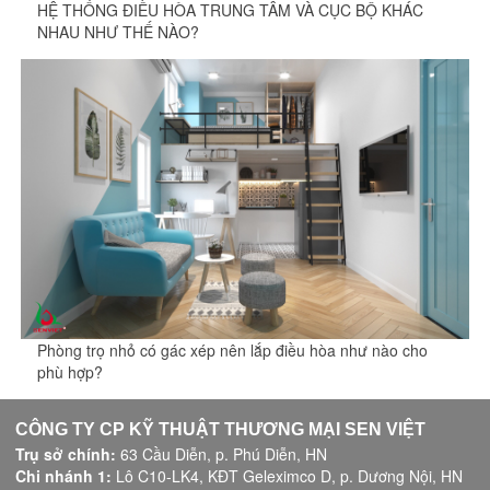
HỆ THỐNG ĐIỀU HÒA TRUNG TÂM VÀ CỤC BỘ KHÁC
NHAU NHƯ THẾ NÀO?
Phòng trọ nhỏ có gác xép nên lắp điều hòa như nào cho
phù hợp?
CÔNG TY CP KỸ THUẬT THƯƠNG MẠI SEN VIỆT
Trụ sở chính:
63 Cầu Diễn, p. Phú Diễn, HN
Chi nhánh 1:
Lô C10-LK4, KĐT Geleximco D, p. Dương Nội, HN