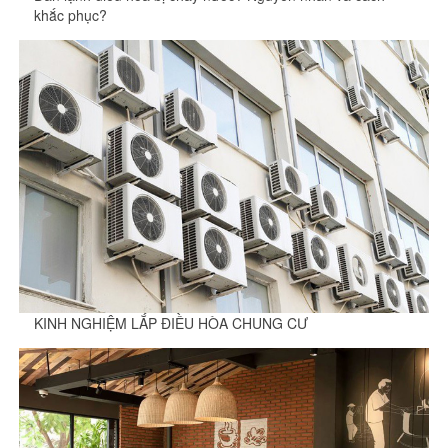
khắc phục?
KINH NGHIỆM LẮP ĐIỀU HÒA CHUNG CƯ