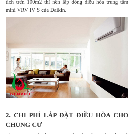
tích trên 100m2 thì nên lắp dòng điều hòa trung tâm
mini VRV IV S của Daikin.
2. CHI PHÍ LẮP ĐẶT ĐIỀU HÒA CHO
CHUNG CƯ