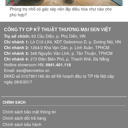
Phòng trọ nhỏ có gác xép nên lắp điều hòa như nào cho
phù hợp?
CÔNG TY CP KỸ THUẬT THƯƠNG MẠI SEN VIỆT
Trụ sở chính:
63 Cầu Diễn, p. Phú Diễn, HN
Chi nhánh 1:
Lô C10-LK4, KĐT Geleximco D, p. Dương Nội, HN
Chi nhánh 2:
1264/2 Kha Vạn Cân, p. Linh Xuân, TPHCM
Chi nhánh 3:
348 Nguyễn Văn Linh, p. Tân Thuận, TPHCM
Chi nhánh 4:
273 Điện Biên Phủ, p. Thanh Khê, Đà Nẵng
Hotline showroom HN:
0941.401.118
Email: seo@senvietco.vn
ĐKKD số 0107901166 do sở Kế hoạch đầu tư TP Hà Nội cấp
ngày 28/6/2017
CHÍNH SÁCH
Chính sách bảo mật thông tin
Chính sách đổi trả hàng
Chính sách bảo hành